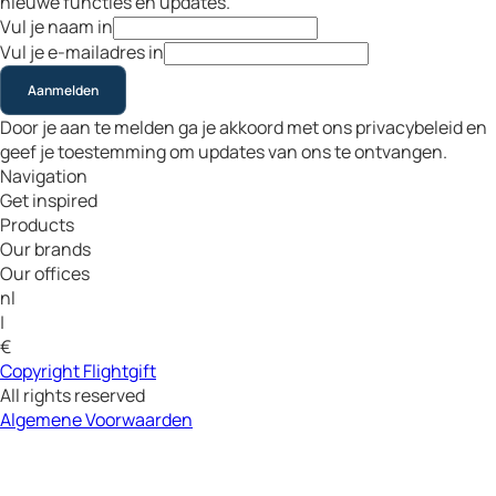
nieuwe functies en updates.
Vul je naam in
Vul je e-mailadres in
Aanmelden
Door je aan te melden ga je akkoord met ons privacybeleid en
geef je toestemming om updates van ons te ontvangen.
Navigation
Get inspired
Products
Our brands
Our offices
nl
|
€
Copyright Flightgift
All rights reserved
Algemene Voorwaarden
Privacybeleid & cookies
Retour Beleid
Juridische disclaimer