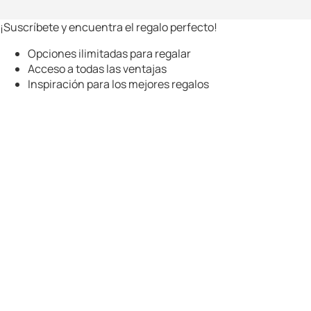
¡Suscríbete y encuentra el regalo perfecto!
Opciones ilimitadas para regalar
Acceso a todas las ventajas
Inspiración para los mejores regalos
¡Suscríbete a nuestra newsletter para no perderte
lanzamientos y ofertas!
Pon tu nombre
Pon tu email
Suscríbete
Al suscribirte, aceptas nuestra política de privacidad y das tu
consentimiento para recibir comunicaciones de nuestra
companía.
Navigation
Get inspired
Products
Our brands