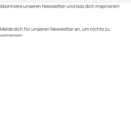
Abonniere unseren Newsletter und lass dich inspirieren!
Unendliche Geschenkmöglichkeiten
Geschenkinspiration einfach gemacht
Melde dich für unseren Newsletter an, um nichts zu
verpassen.
Name
Email Adresse
Anmelden
Indem du dich anmeldest, erklärst du dich mit unseren
Datenschutzrichtlinien einverstanden und gibst dein
Einverständnis, Updates von unserem Unternehmen zu
erhalten.
Navigation
Get inspired
Products
Our brands
Our offices
de