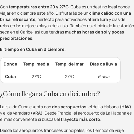
Con
temperaturas entre 20 y 27°C
, Cuba es un destino ideal donde
viajar en diciembre este año. Disfrutarás de un
clima cálido con una
brisa refrescante
, perfecto para actividades al aire libre y días de
relax en las mejores playas de la isla. También es el inicio de la estación
seca en el Caribe, así que tendrás
muchas horas de sol y pocas
precipitaciones
.
El tiempo en Cuba en diciembre:
Dónde
Temp. media
Temp. del mar
Días de lluvia
Cuba
27°C
27°C
6 días
¿Cómo llegar a Cuba en diciembre?
La isla de Cuba cuenta con
dos aeropuertos
, el de La Habana (
HAV
)
y el de Varadero (
VRA
). Desde Francia, el aeropuerto de La Habana es
el más conveniente si buscas el
trayecto más corto
.
Desde los aeropuertos franceses principales, los tiempos de viaje