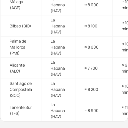
Málaga
≈ 1
Habana
≈ 8 000
(AGP)
mi
(HAV)
La
≈ 1
Bilbao (BIO)
Habana
≈ 8 100
mi
(HAV)
Palma de
La
≈ 1
Mallorca
Habana
≈ 8 000
mi
(PMI)
(HAV)
La
Alicante
≈ 9
Habana
≈ 7 700
(ALC)
mi
(HAV)
Santiago de
La
≈ 1
Compostela
Habana
≈ 8 200
mi
(SCQ)
(HAV)
La
Tenerife Sur
≈ 1
Habana
≈ 8 900
(TFS)
mi
(HAV)