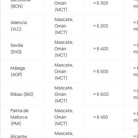
Omán
≈ 6 300
(BCN)
m
(MCT)
Mascate,
Valencia
≈ 
Omán
≈ 6 200
(VLC)
m
(MCT)
Mascate,
Sevilla
≈ 
Omán
≈ 6 400
(SVQ)
m
(MCT)
Mascate,
Málaga
≈ 
Omán
≈ 6 500
(AGP)
m
(MCT)
Mascate,
≈ 
Bilbao (BIO)
Omán
≈ 6 600
m
(MCT)
Palma de
Mascate,
≈ 
Mallorca
Omán
≈ 6 450
m
(PMI)
(MCT)
Mascate,
Alicante
≈ 