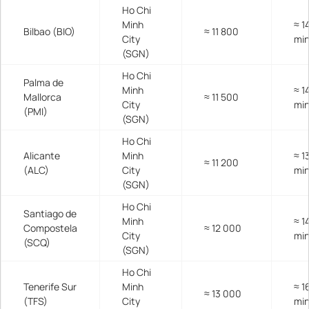
Ho Chi
Minh
≈ 1
Bilbao (BIO)
≈ 11 800
City
mi
(SGN)
Ho Chi
Palma de
Minh
≈ 1
Mallorca
≈ 11 500
City
mi
(PMI)
(SGN)
Ho Chi
Alicante
Minh
≈ 1
≈ 11 200
(ALC)
City
mi
(SGN)
Ho Chi
Santiago de
Minh
≈ 1
Compostela
≈ 12 000
City
mi
(SCQ)
(SGN)
Ho Chi
Tenerife Sur
Minh
≈ 1
≈ 13 000
(TFS)
City
mi