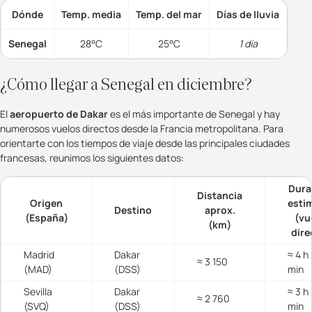
Dónde
Temp. media
Temp. del mar
Días de lluvia
Senegal
28°C
25°C
1 día
¿Cómo llegar a Senegal en diciembre?
El
aeropuerto de Dakar
es el más importante de Senegal y hay
numerosos vuelos directos desde la Francia metropolitana. Para
orientarte con los tiempos de viaje desde las principales ciudades
francesas, reunimos los siguientes datos:
Dura
Distancia
Origen
esti
Destino
aprox.
(España)
(vu
(km)
dire
Madrid
Dakar
≈ 4 h
≈ 3 150
(MAD)
(DSS)
min
Sevilla
Dakar
≈ 3 h
≈ 2 760
(SVQ)
(DSS)
min