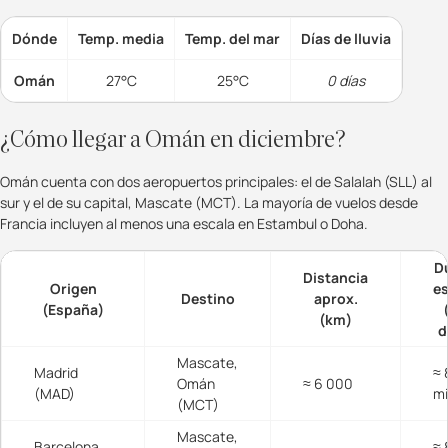
Dónde
Temp. media
Temp. del mar
Días de lluvia
Omán
27°C
25°C
0 días
¿Cómo llegar a Omán en diciembre?
Omán cuenta con dos aeropuertos principales: el de Salalah (SLL) al
sur y el de su capital, Mascate (MCT). La mayoría de vuelos desde
Francia incluyen al menos una escala en Estambul o Doha.
D
Distancia
Origen
e
Destino
aprox.
(España)
(km)
d
Mascate,
Madrid
≈ 
Omán
≈ 6 000
(MAD)
m
(MCT)
Mascate,
Barcelona
≈ 