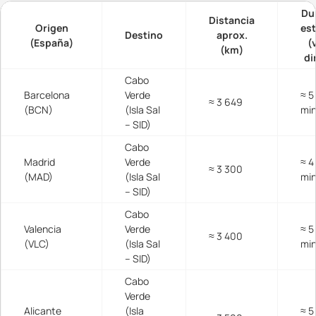
Du
Distancia
Origen
es
Destino
aprox.
(España)
(
(km)
di
Cabo
Barcelona
Verde
≈ 5
≈ 3 649
(BCN)
(Isla Sal
mi
– SID)
Cabo
Madrid
Verde
≈ 4
≈ 3 300
(MAD)
(Isla Sal
mi
– SID)
Cabo
Valencia
Verde
≈ 5
≈ 3 400
(VLC)
(Isla Sal
mi
– SID)
Cabo
Verde
Alicante
(Isla
≈ 5