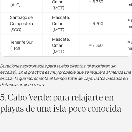
Omán
≈ 6 350
(ALC)
m
(MCT)
Santiago de
Mascate,
≈ 
Compostela
Omán
≈ 6 700
m
(SCQ)
(MCT)
Mascate,
Tenerife Sur
≈ 
Omán
≈ 7 350
(TFS)
m
(MCT)
Duraciones aproximadas para vuelos directos (si existieran sin
escalas). En la práctica es muy probable que se requiera al menos una
escala, lo que incrementa el tiempo total de viaje. Datos basados en
distancia en línea recta.
5. Cabo Verde: para relajarte en
playas de una isla poco conocida