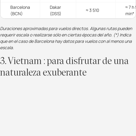
Barcelona
Dakar
≈ 7 h
≈ 3 510
(BCN)
(DSS)
min*
Duraciones aproximadas para vuelos directos. Algunas rutas pueden
requerir escala o realizarse sólo en ciertas épocas del año. (*) Indica
que en el caso de Barcelona hay datos para vuelos con al menos una
escala.
3. Vietnam : para disfrutar de una
naturaleza exuberante