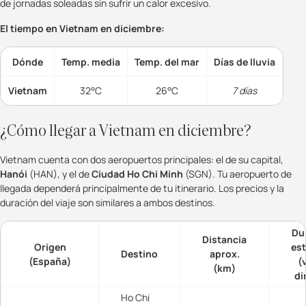
de jornadas soleadas sin sufrir un calor excesivo.
El tiempo en Vietnam en diciembre:
Dónde
Temp. media
Temp. del mar
Días de lluvia
Vietnam
32°C
26°C
7 días
¿Cómo llegar a Vietnam en diciembre?
Vietnam cuenta con dos aeropuertos principales: el de su capital,
Hanói
(HAN), y el de
Ciudad Ho Chi Minh
(SGN). Tu aeropuerto de
llegada dependerá principalmente de tu itinerario. Los precios y la
duración del viaje son similares a ambos destinos.
Du
Distancia
Origen
es
Destino
aprox.
(España)
(
(km)
di
Ho Chi