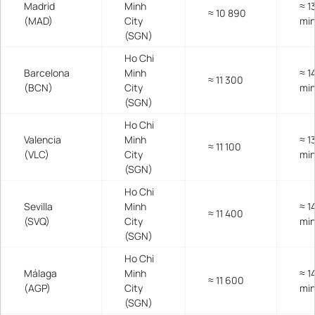
Madrid
Minh
≈ 1
≈ 10 890
(MAD)
City
mi
(SGN)
Ho Chi
Barcelona
Minh
≈ 1
≈ 11 300
(BCN)
City
mi
(SGN)
Ho Chi
Valencia
Minh
≈ 1
≈ 11 100
(VLC)
City
mi
(SGN)
Ho Chi
Sevilla
Minh
≈ 1
≈ 11 400
(SVQ)
City
mi
(SGN)
Ho Chi
Málaga
Minh
≈ 1
≈ 11 600
(AGP)
City
mi
(SGN)