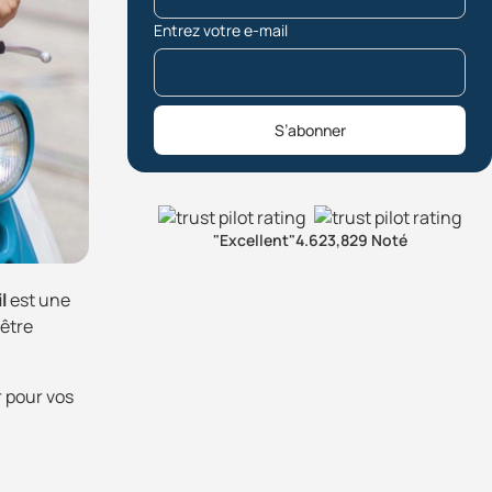
Entrez votre e-mail
S’abonner
"Excellent"
4.6
23,829 Noté
l
est une
 être
r pour vos