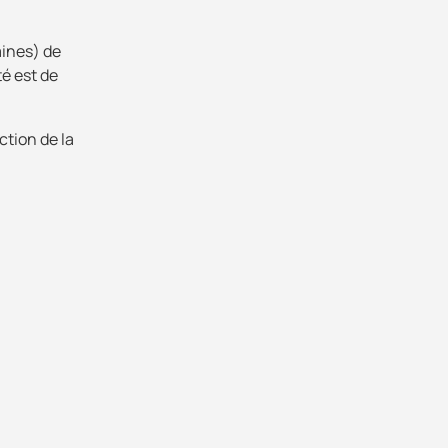
ines) de
té est de
ction de la