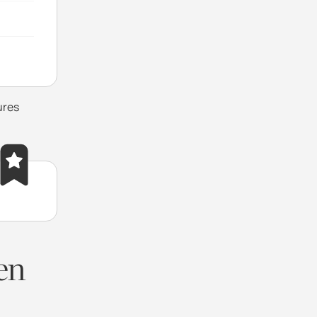
ures
 en