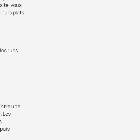
isite, vous
leurs plats
les rues
 Entre une
e. Les
s
epuis