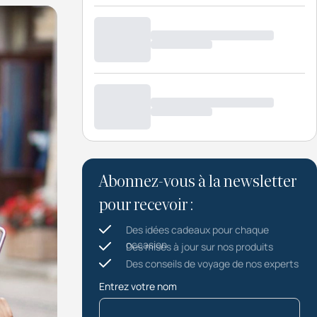
Abonnez-vous à la newsletter
pour recevoir :
Des idées cadeaux pour chaque
occasion
Des mises à jour sur nos produits
Des conseils de voyage de nos experts
Entrez votre nom