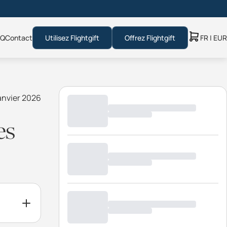
AQ
Contact
Utilisez Flightgift
Offrez Flightgift
FR | EUR
janvier 2026
es