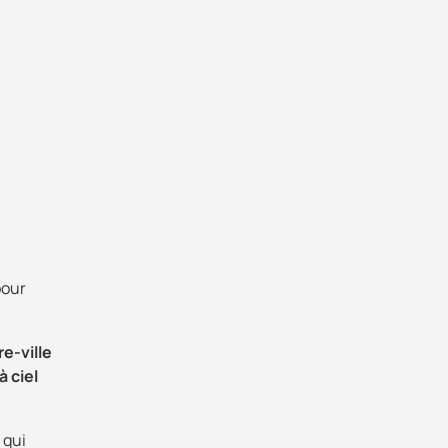
pour
re-ville
à ciel
 qui