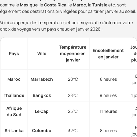
comme le
Mexique
, le
Costa Rica
, le
Maroc
, la
Tunisie
etc. sont
également des destinations privilégiées pour partir en janvier au soleil.
Voici un aperçu des températures et prix moyen afin d'informer votre
choix de voyage vers un pays chaud en janvier 2026 :
Température
Jo
Ensoleillement
Pays
Ville
moyenne en
d
en janvier
janvier
pl
Maroc
Marrakech
20°C
8 heures
jo
Thaïlande
Bangkok
28°C
9 heures
1 j
Afrique
Le Cap
25°C
11 heures
du Sud
jo
Sri Lanka
Colombo
32°C
8 heures
jo