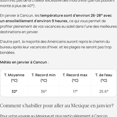
souffrirez pas de la chaleur excessive des mois d'été (parfois pouvant
monté à plus de 40°).
En janvier à Cancun, les
température sont d'environ 26-28° avec
un ensolleillement d'environ 9 heures,
ce qui vous permet de
profiter pleinement de vos vacances au soleil dans l'une des meilleures
destinations en janvier.
D'autre part, la majorité des Américains auront repris le chemin du
bureau après leur vacances d'hiver, et les plages ne seront pas trop
bondées.
Météo en janvier à Cancun
:
T. Moyenne
T. Record min
T. Record max
T. de l'eau
(°C)
(°C)
(°C)
(°C)
32°
36°
17°
25.6°
Comment s’habiller pour aller au Mexique en janvier?
Pour votre voyage au Mexique et plus particulièrement à Cancún,