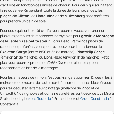
d'activité en fonction des envies de chacun. Pour ceux qui souhaitent
faire du
farniente
pendant toute la durée de leurs vacances, les
plages de Clifton
, de
Llandudno
et de
Muizenberg
sont parfaites
pour prendre un bain de soleil.
Pour ceux qui sont plutôt actifs, vous pourrez vous aventurer sur
plusieurs parcours de randonnée incroyables pour
gravir la Montagne
de la Table
ou
sa petite soeur Lions Head
. Parmi nos pistes de
randonnée préférées, vous pourrez optez pour la randonnée de
Skeleton Gorge
(entre 1h30 et 3h de marche),
Platteklip Gorge
(environ 2h de marche), ou Lion's Head (environ 1h de marche). Petit
plus, vous pourrez prendre le
Cable Car
(une télécabine) pour
redescendre en bas de la montagne.
Pour les amateurs de vin (on n'est pas Français pour rien !), des villes à
moins de deux heures de routes sont facilement accessibles où vous
pourrez déguster le fameux pinotage (mélange de Pinot et de
Cinsault). Nos vignobles et domaines préférés sont ceux de Uva Mira à
Stellenbosch , le
Mont Rochelle
à Franschhoek et
Groot Constantia
à
Constantia.