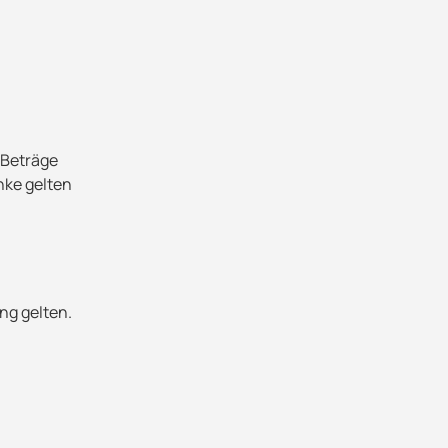
 Beträge
nke gelten
ng gelten.