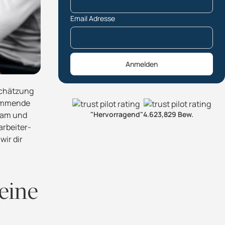
Email Adresse
Anmelden
schätzung
kommende
"Hervorragend"
4.6
23,829 Bew.
Team und
arbeiter-
wir dir
eine