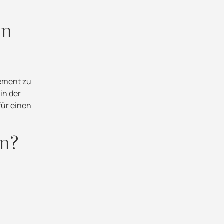
en
gement zu
 in der
für einen
en?