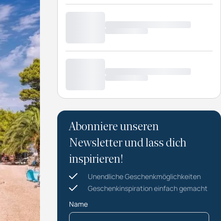
Abonniere unseren
Newsletter und lass dich
inspirieren!
Unendliche Geschenkmöglichkeiten
Geschenkinspiration einfach gemacht
Name