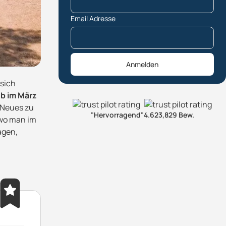
Email Adresse
Anmelden
 sich
ub im März
s Neues zu
"Hervorragend"
4.6
23,829 Bew.
 wo man im
agen,