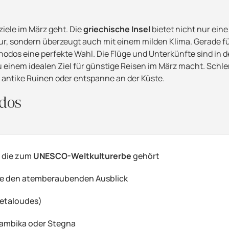
ziele im März geht. Die
griechische Insel
bietet nicht nur eine
, sondern überzeugt auch mit einem milden Klima. Gerade fü
Rhodos eine perfekte Wahl. Die Flüge und Unterkünfte sind in d
u einem idealen Ziel für günstige Reisen im März macht. Schl
 antike Ruinen oder entspanne an der Küste.
odos
, die zum
UNESCO-Weltkulturerbe
gehört
eße den atemberaubenden Ausblick
Petaloudes)
sambika oder Stegna