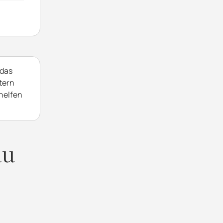
 das
tern
 helfen
du