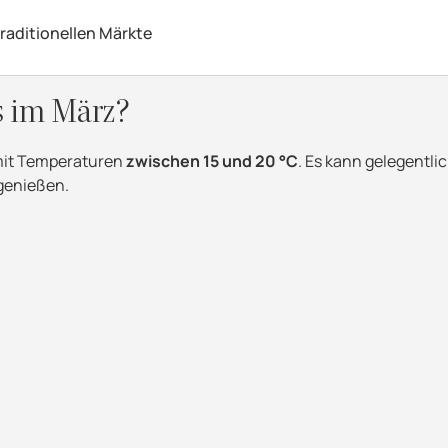
traditionellen Märkte
s im März?
 mit Temperaturen
zwischen 15 und 20 °C
. Es kann gelegentli
 genießen.