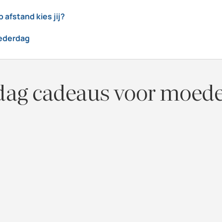
fstand kies jij?
oederdag
rdag cadeaus voor moede