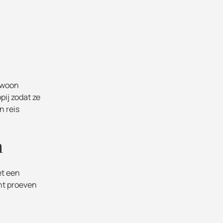
gewoon
ij zodat ze
n reis
n
et een
unt proeven