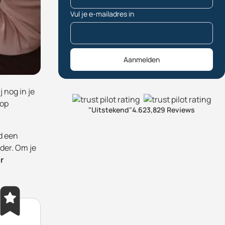
Vul je e-mailadres in
Aanmelden
 nog in je
 op
"Uitstekend"
4.6
23,829 Reviews
jd een
der. Om je
r