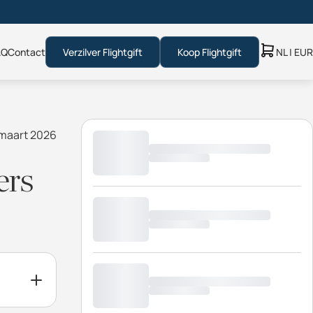
AQ
Contact
Verzilver Flightgift
Koop Flightgift
NL | EUR
 maart 2026
ers