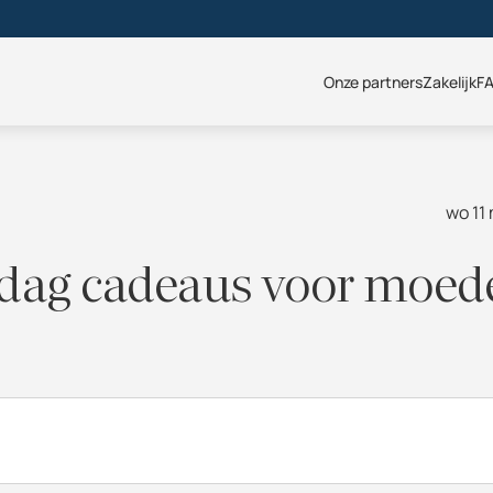
Onze partners
Zakelijk
F
wo 11
rdag cadeaus voor moed