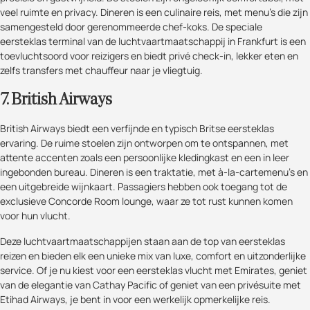
veel ruimte en privacy. Dineren is een culinaire reis, met menu's die zijn
samengesteld door gerenommeerde chef-koks. De speciale
eersteklas terminal van de luchtvaartmaatschappij in Frankfurt is een
toevluchtsoord voor reizigers en biedt privé check-in, lekker eten en
zelfs transfers met chauffeur naar je vliegtuig.
7. British Airways
British Airways biedt een verfijnde en typisch Britse eersteklas
ervaring. De ruime stoelen zijn ontworpen om te ontspannen, met
attente accenten zoals een persoonlijke kledingkast en een in leer
ingebonden bureau. Dineren is een traktatie, met à-la-cartemenu's en
een uitgebreide wijnkaart. Passagiers hebben ook toegang tot de
exclusieve Concorde Room lounge, waar ze tot rust kunnen komen
voor hun vlucht.
Deze luchtvaartmaatschappijen staan aan de top van eersteklas
reizen en bieden elk een unieke mix van luxe, comfort en uitzonderlijke
service. Of je nu kiest voor een eersteklas vlucht met Emirates, geniet
van de elegantie van Cathay Pacific of geniet van een privésuite met
Etihad Airways, je bent in voor een werkelijk opmerkelijke reis.