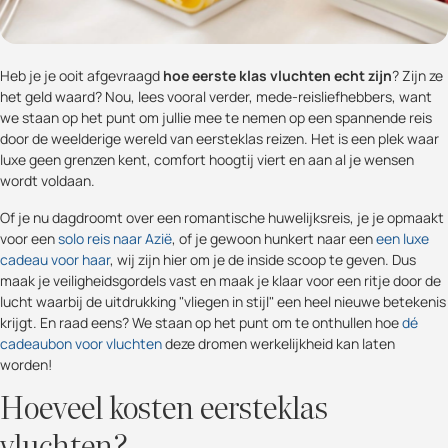
Heb je je ooit afgevraagd
hoe eerste klas vluchten echt zijn
? Zijn ze
het geld waard? Nou, lees vooral verder, mede-reisliefhebbers, want
we staan op het punt om jullie mee te nemen op een spannende reis
door de weelderige wereld van eersteklas reizen. Het is een plek waar
luxe geen grenzen kent, comfort hoogtij viert en aan al je wensen
wordt voldaan.
Of je nu dagdroomt over een romantische huwelijksreis, je je opmaakt
voor een
solo reis naar Azië
, of je gewoon hunkert naar een
een luxe
cadeau voor haar
, wij zijn hier om je de inside scoop te geven. Dus
maak je veiligheidsgordels vast en maak je klaar voor een ritje door de
lucht waarbij de uitdrukking "vliegen in stijl" een heel nieuwe betekenis
krijgt. En raad eens? We staan op het punt om te onthullen hoe
dé
cadeaubon voor vluchten
deze dromen werkelijkheid kan laten
worden!
Hoeveel kosten eersteklas
vluchten?